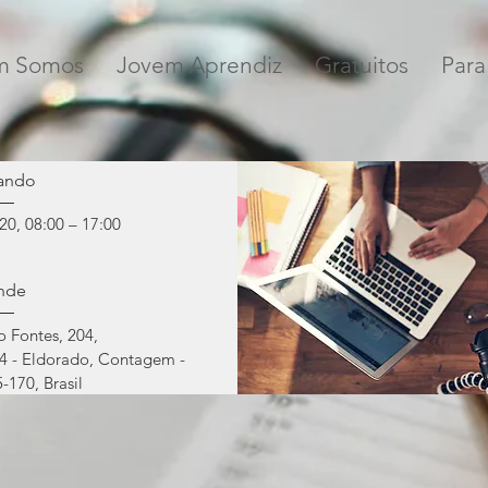
mento 
m Somos
Jovem Aprendiz
Gratuitos
Para
sor 4.0
ando
20, 08:00 – 17:00
nde
o Fontes, 204
, 
04 - Eldorado, Contagem - 
170, Brasil
ails