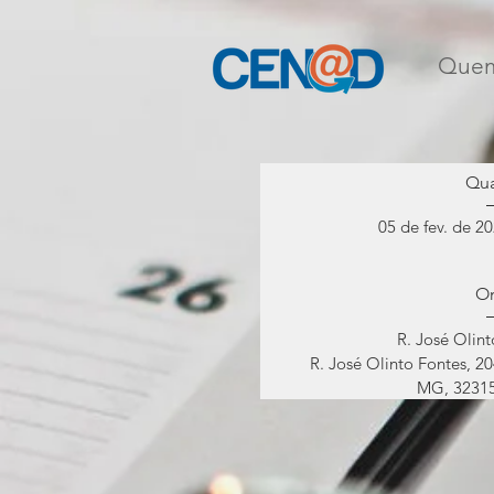
Treina
Que
Profes
Qu
05 de fev. de 20
O
R. José Olint
R. José Olinto Fontes, 2
MG, 32315-
Det