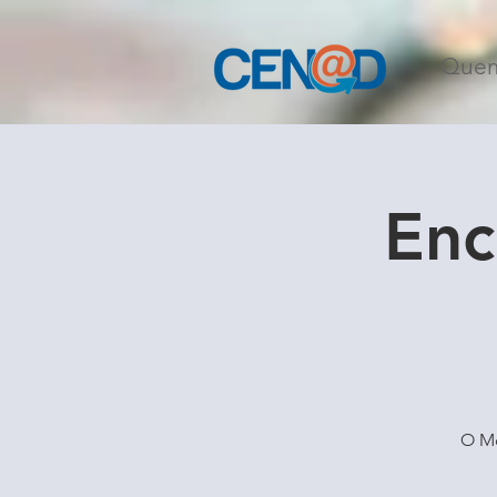
Que
Enc
O Mo