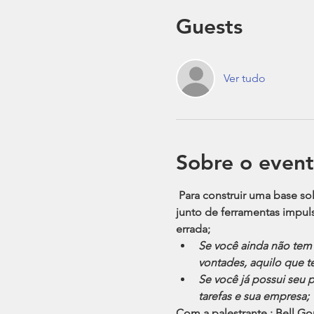
Guests
Ver tudo
Sobre o even
Para construir uma base s
junto de ferramentas impul
errada;
Se você ainda não tem 
vontades, aquilo que t
Se você já possui seu 
tarefas e sua empresa;
Com a palestrante :
Bell Go